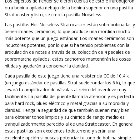
Los expertos de Fender se dieron cuenta de esto e introdujeron
otra bobina apilada debajo de la bobina superior en una pastilla
Stratocaster y listo, se creó la pastilla Noiseless.
Las pastillas Hot Noiseless Stratocaster están sobrebobinadas y
tienen imanes cerámicos, lo que produce una mordida mucho
más potente que un juego estándar. Los imanes cerámicos son
inductores potentes, por lo que si ha tenido problemas con la
articulación de notas a través de su colección de 4 pedales de
sobremarcha apilados, estos cachorros mantendrán las cosas
nítidas y ayudarán a conservar la claridad.
Cada pastilla de este juego tiene una resistencia CC de 10,4 k
(un juego estándar de pastillas Strat suele rondar los 6 k), lo que
llevará tu amplificador de válvulas al reino del overdrive muy
fácilmente. La pastilla del puente llama la atención y es perfecta
para hard rock, blues eléctrico y metal gracias a su mordida y
claridad. Tenga la seguridad de que también suenan muy bien
para obtener tonos limpios y su chirrido de rango medio es
tranquilizadormente parecido al de una Stratocaster. En general,
estas pastillas son excelentes todoterreno y serán una
excelente opción si buscas potenciar tu tono de bobina simple.