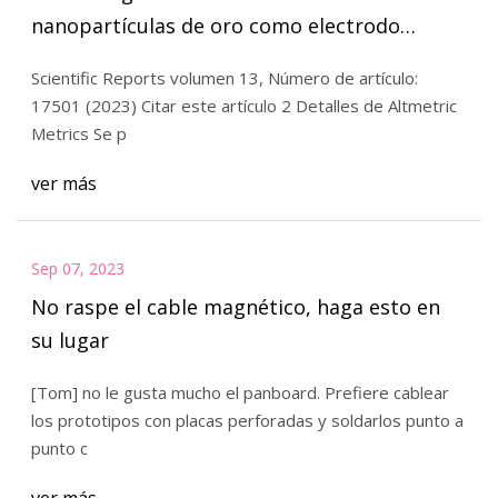
nanopartículas de oro como electrodo
sensible de pasta de carbón modificado para
Scientific Reports volumen 13, Número de artículo:
la determinación simultánea de tirosina y
17501 (2023) Citar este artículo 2 Detalles de Altmetric
ácido úrico
Metrics Se p
ver más
Sep 07, 2023
No raspe el cable magnético, haga esto en
su lugar
[Tom] no le gusta mucho el panboard. Prefiere cablear
los prototipos con placas perforadas y soldarlos punto a
punto c